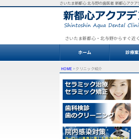
さいたま新都心 北与野の歯医者 新都心アク
さいたま新都心・北与野からすぐ近
ホーム
診療案
HOME
クリニック紹介