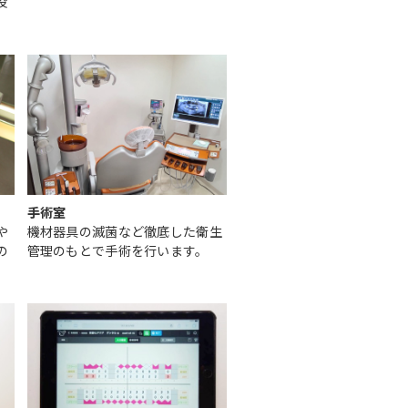
役
手術室
や
機材器具の滅菌など徹底した衛生
の
管理のもとで手術を行います。