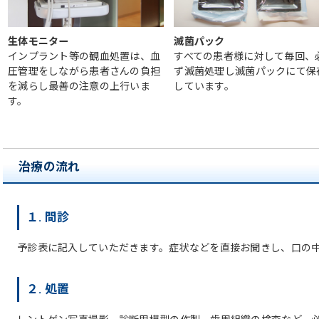
生体モニター
滅菌パック
インプラント等の観血処置は、血
すべての患者様に対して毎回、
圧管理をしながら患者さんの負担
ず滅菌処理し滅菌パックにて保
を減らし最善の注意の上行いま
しています。
す。
治療の流れ
１. 問診
予診表に記入していただきます。症状などを直接お聞きし、口の
２. 処置