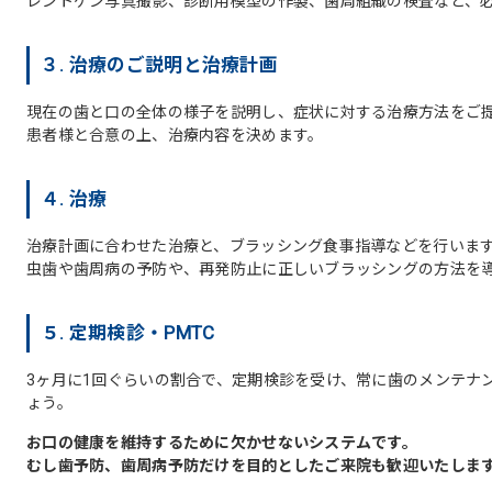
レントゲン写真撮影、診断用模型の作製、歯周組織の検査など、
３. 治療のご説明と治療計画
現在の歯と口の全体の様子を説明し、症状に対する治療方法をご
患者様と合意の上、治療内容を決めます。
４. 治療
治療計画に合わせた治療と、ブラッシング食事指導などを行いま
虫歯や歯周病の予防や、再発防止に正しいブラッシングの方法を
５. 定期検診・PMTC
3ヶ月に1回ぐらいの割合で、定期検診を受け、常に歯のメンテナ
ょう。
お口の健康を維持するために欠かせないシステムです。
むし歯予防、歯周病予防だけを目的としたご来院も歓迎いたしま